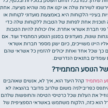
ת שלהן. כמו בכל תחום העוסק במכירות ובכסף, כל
טיסות
רשמו לשירות שלה או יקנו את מה שהיא מציעה. אחת
מציאת
בעיניי הלקוחות היא באמצעות מועדוני לקוחות או
טיסה זולה?
ה תוכנית אחת לפחות של הטבות ללקוחות שלה כדי
לחצו
 חברת אשראי אחרת. אלו יכולות להיות הטבות
פה!
חות שונות, מועדונים בסגנון הנוסע המתמיד ועוד. אם
יו היינו משוייכים, כיום ישנן מספר חברות אשראי
 כך שכל אחד ואחת יכולים להזמין כל אשראי שהם
ם עומדים בתנאים הנדרשים.
של הנוסע המתמיד?
ע המתמיד
קהל היעד הוא, איך לא, אנשים שאוהבים
להיתפס כפריבילגיה משום שלרוב מדובר בהוצאה לא
וזיל את העלות שכל כרטיסי הטיסה והחופשות שלהם
דל הוא כזה, הלקוח משתמש באשראי הספציפית של