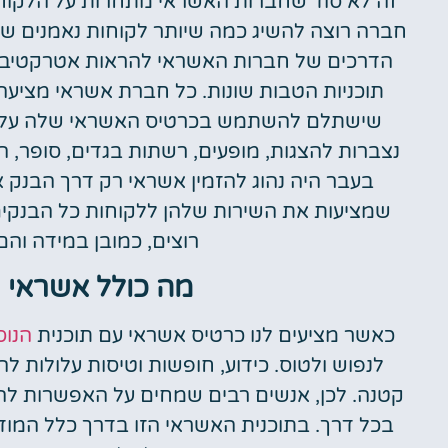
זה לא סוד שחברות האשראי מתחרות על הלקוחו
מלונות
חברה רוצה להשיג כמה שיותר לקוחות נאמנים שי
מציאת מלון
הדרכים של חברות האשראי להראות אטרקטיביות 
מומלץ?
תוכניות הטבות שונות. כל חברת אשראי מציע
לחצו
שישתלם להשתמש בכרטיס האשראי שלה על פני
פה!
נצברות להצגות, מופעים, רשתות בגדים, סופר, הנ
בעבר היה נהוג להזמין אשראי רק דרך הבנק אל
שמציעות את השירות שלהן ללקוחות כל הבנקים
רוצים, כמובן במידה וה
מה כולל אשראי 
כאשר מציעים לנו כרטיס אשראי עם תוכנית
הנוס
לנפוש ולטוס. כידוע, חופשות וטיסות עלולות 
קטנה. לכן, אנשים רבים שמחים על האפשרות לה
בכל דרך. בתוכנית האשראי הזו בדרך כלל המו