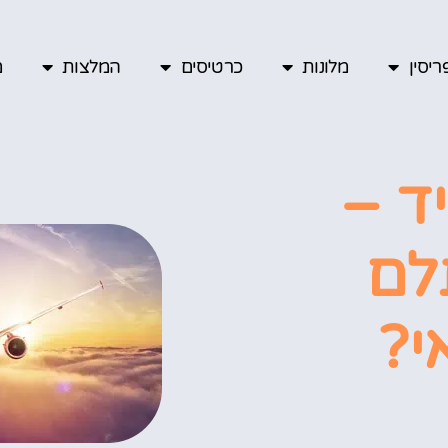
יסין
מלונות
כרטיסים
המלצות
מ
ד –
לם
י?