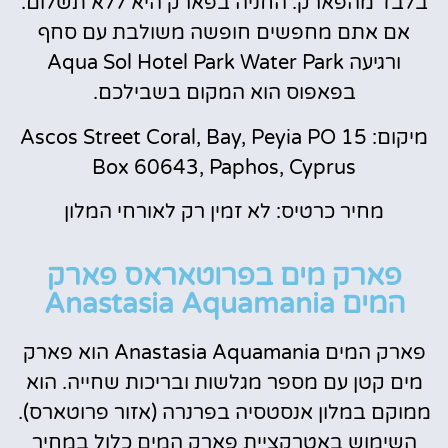
בלבד מהפארק. החניה בפארק היא ללא תשלום.
אם אתם מחפשים חופשה משולבת עם סחף
ורגיעה Aqua Sol Hotel Park Water Park
בפאפוס הוא המקום בשבילכם.
מיקום: 15 Ascos Street Coral, Bay, Peyia PO
Box 60643, Paphos, Cyprus
מחיר כרטיס: לא זמין רק לאורחי המלון
פארק מים בפרוטאראס פארק
המים Anastasia Aquamania
פארק המים Anastasia Aquamania הוא פארק
מים קטן עם מספר מגלשות ובריכות שחייה. הוא
ממוקם במלון אנסטסיה בפרנרה (אזור פרוטארס).
השימוש באטרקציית פארק המים כלול במחיר