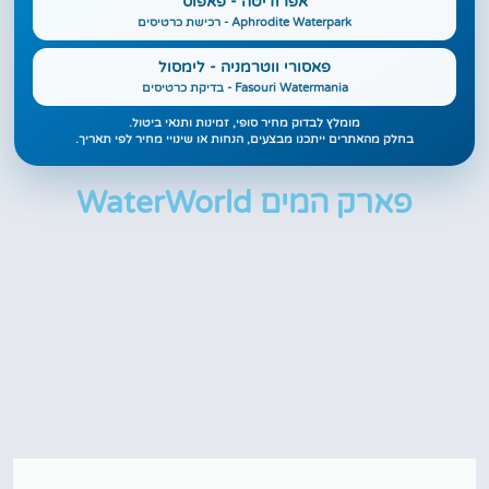
אפרודיטה - פאפוס
Aphrodite Waterpark - רכישת כרטיסים
פאסורי ווטרמניה - לימסול
Fasouri Watermania - בדיקת כרטיסים
מומלץ לבדוק מחיר סופי, זמינות ותנאי ביטול.
בחלק מהאתרים ייתכנו מבצעים, הנחות או שינויי מחיר לפי תאריך.
פארק המים WaterWorld