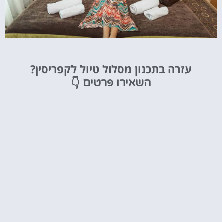
מלונות
עזרה בתכנון מסלול טיול לקפריסין?
מציאת מלון
👇
השאירו פרטים
מומלץ?
לחצו
פה!