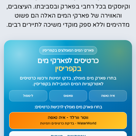
וקיוסקים בכל רחבי בפארק ובסביבתו. העיצובים,
והאווירה של פארקי המים האלה הם פשוט
מדהימים וללא ספק מוקדי משיכה לתיירים רבים.
פארקי המים המומלצים בקפריסין
כרטיסים לפארקי מים
בקפריסין
בחרו פארק מים מומלץ, בדקו זמינות ורכשו כרטיסים
לאטרקציות המים המובילות בקפריסין.
איה נאפה
פאפוס
לימסול
בחרו פארק מים מומלץ לרכישת כרטיסים:
ווטר וורלד - איה נאפה
WaterWorld - בדיקת כרטיסים וזמינות