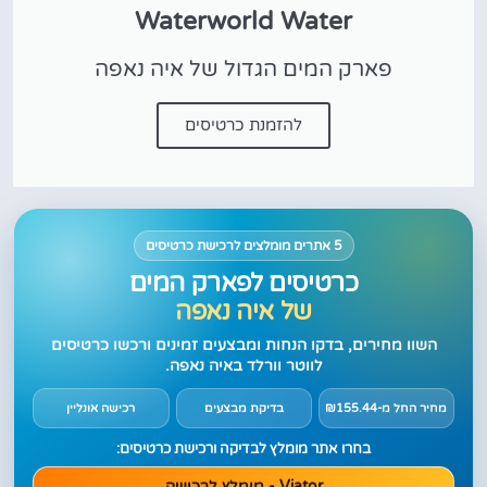
Waterworld Water
פארק המים הגדול של איה נאפה
להזמנת כרטיסים
5 אתרים מומלצים לרכישת כרטיסים
כרטיסים לפארק המים
של איה נאפה
השוו מחירים, בדקו הנחות ומבצעים זמינים ורכשו כרטיסים
לווטר וורלד באיה נאפה.
מחיר החל מ-₪155.44
בדיקת מבצעים
רכישה אונליין
בחרו אתר מומלץ לבדיקה ורכישת כרטיסים:
Viator - מומלץ לרכישה