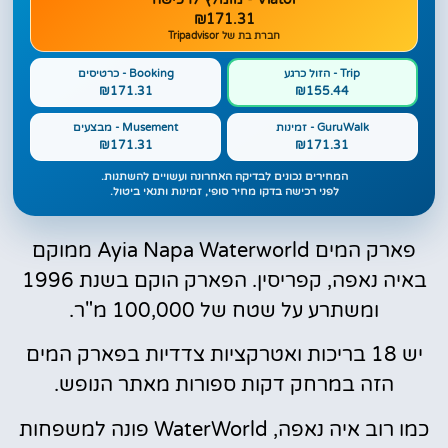
₪171.31
חברת בת של Tripadvisor
Trip - הזול כרגע
Booking - כרטיסים
₪171.31
₪155.44
GuruWalk - זמינות
Musement - מבצעים
₪171.31
₪171.31
המחירים נכונים לבדיקה האחרונה ועשויים להשתנות.
לפני רכישה בדקו מחיר סופי, זמינות ותנאי ביטול.
פארק המים Ayia Napa Waterworld ממוקם
באיה נאפה, קפריסין. הפארק הוקם בשנת 1996
ומשתרע על שטח של 100,000 מ"ר.
יש 18 בריכות ואטרקציות צדדיות בפארק המים
הזה במרחק דקות ספורות מאתר הנופש.
כמו רוב איה נאפה, WaterWorld פונה למשפחות