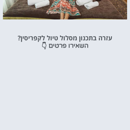
מלונות
עזרה בתכנון מסלול טיול לקפריסין?
מציאת מלון
👇
השאירו פרטים
מומלץ?
לחצו
פה!