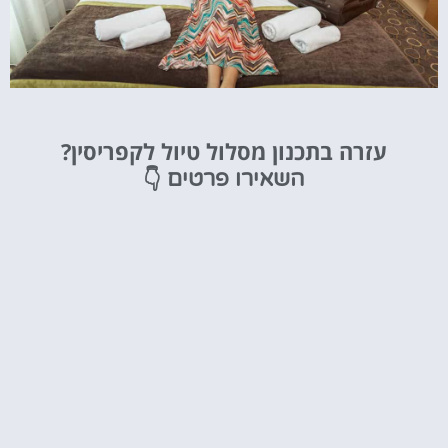
מלונות
עזרה בתכנון מסלול טיול לקפריסין?
מציאת מלון
👇
השאירו פרטים
מומלץ?
לחצו
פה!