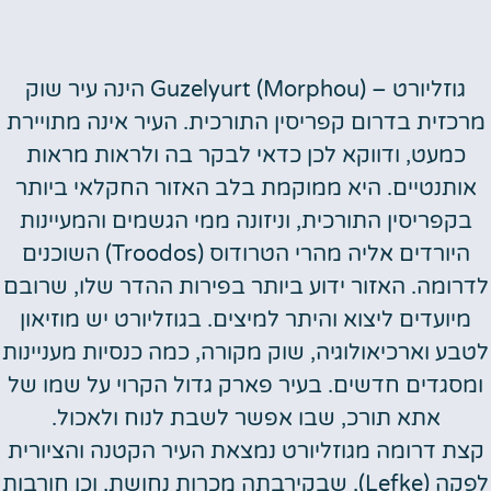
גוזליורט – Guzelyurt (Morphou) הינה
עיר שוק
מרכזית בדרום קפריסין התורכית. העיר אינה מתויירת
כמעט, ודווקא לכן כדאי לבקר בה ולראות מראות
אותנטיים. היא ממוקמת בלב האזור החקלאי ביותר
בקפריסין התורכית, וניזונה ממי הגשמים והמעיינות
היורדים אליה מהרי הטרודוס (Troodos) השוכנים
לדרומה. האזור ידוע ביותר בפירות ההדר שלו, שרובם
מיועדים ליצוא והיתר למיצים. בגוזליורט יש מוזיאון
לטבע וארכיאולוגיה, שוק מקורה, כמה כנסיות מעניינות
ומסגדים חדשים. בעיר פארק גדול הקרוי על שמו של
אתא תורכ, שבו אפשר לשבת לנוח ולאכול.
קצת דרומה מגוזליורט נמצאת העיר הקטנה והציורית
לפקה (Lefke), שבקירבתה מכרות נחושת, וכן חורבות