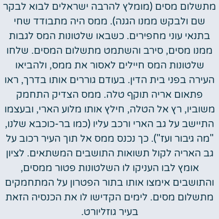
מתשלום מסים (מומלץ להרבה ישראלים לבוא לבקר
שם ולבקש ממנו הגנה). ממס היה מתבודד שחי
בתנאי עוני מחפירים. כשבאו שלטונות המס לגבות
ממנו מסים, סירב והשתמט מתשלום המסים. שלחו
שלטונות המס חיילים לאסור את ממס, ולהביאו
העירה בפני בית הדין. בעודם גוררים אותו בדרך, ראו
פתאום אריה תוקף טלה. ממס הצדיק התחמק
משוביו, רץ אל הטלה, חילץ אותו מלוע הארי, ובעצמו
התיישב על גב הארי ורכב עליו (כמו בר-כוכבא שלנו,
"מה גיבור ועז"). כך נכנס ממס אל תוך העיר רכוב על
גב האריה לקול תשואות התושבים המשתאים. לציון
אומץ לבו העניקו לו השלטונות פטור ממסים,
והתושבים אימצו אותו בתור הפטרון על המתחמקים
מתשלום מסים. לימים הקדישו לו את הכנסיה הזאת
בעיר גוזליורט.