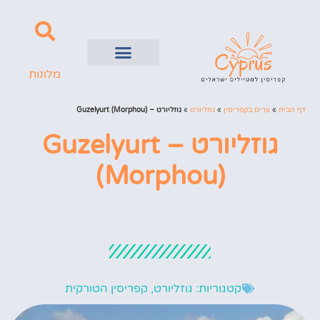
מלונות
השכרת רכב
ערים בקפריסין
דף הבית
»
ערים בקפריסין
»
גוזליורט
»
גוזליורט – Guzelyurt (Morphou)
גוזליורט – Guzelyurt
(Morphou)
קטגוריות:
גוזליורט
,
קפריסין הטורקית