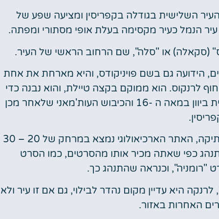
 העיר השלישית בגודלה בקפריסין ומציעה שפע של
 עיר הנמל כעיר מקסימה בעלת אופי מסתורי ומפתה.
וס" (סקאלה) או "סלה", שם הרחוב הראשי של העיר.
ם, הידועה גם בשם פויניקודס, והיא מארחת את אחת
 חוף לרנקוס. הוא ממוקם בקצה טיילת, והוא נבנה כדי
להגן על העיר מפני פלישת האימפריה העות'מאנית ביוון במאה ה -16 והכיבוש העות'מאני שלאחר מכן
ריסין.
צאו לטיול בפארק הארכיאולוגי והריסות רומנו העתיקה, האתר הארכיאולוגי נמצא במרחק של 20 – 30
תנהג כפי שאתה מכיר אותו מהסרטים, כמו הסרט
 "רומניה", וכנראה שהתנהג כך.
רנקה היא עדיין מקום נהדר לבילוי, גם אם זו עיר ולא
ים האחרות באזור.