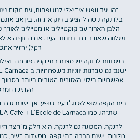
זהו יעד נופש אידיאלי למשפחות, עם מקום נינ
בלרנקה נוטה להציע בדיוק את זה. בין אם אתם מ
הלבן הארוך עם קוקטיילים או מטיילים לאורך
ושלווה שאובדים בדממת העיר. אם החוף הוא לא 
דקל) יחזיר אתכ
בשכונות לרנקה יש סצנת בתי קפה פורחת, ואילו
אפשרויות בילוי. האזורים הטובים ביותר בסמוך
העתיקה ומרכז
בית הקפה טופ לאונג 'בעיר שופע, אך ישנם גם ב
שתזהו, כמו L'Ecole de Larnaca ו- LA Cafe, כמו גם מספר בתי קפה וברים קטנים יותר באזור.
לרנקה, המכונה גם לרנקה, היא חלק מ"הצד היוו
מלונות. ישנם הרבה בתי קפה ומסעדות בעיר, כמו קפה Top Lounge, L'Ecole de Larna א