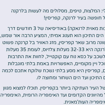
י: המלצות, טיפים, מסלולים מה לעשות בלרקנה
טיסות
 חופשה בעיר לרנקה, קפריסין!
מציאת
בילינו קצת יותר משבוע בלרנקה (לעתים קרובות מאוית לרנאקה) באודיסיאה של 3 חודשים דרך
טיסה זולה?
הים התיכון הוא תענוג אמיתי, המציע הרבה אור שמש,
לחצו
שונה מרוב שאר קפריסין, מזג האוויר בל קרנקה פשוט
פה!
נפלא. זה חורף, אז הטמפרטורה הממוצעת בלרנקה היא 32-33 מעלות צלזיוס, לעומת 35 מעלות
שכב על כסא נוח עם קוקטייל, לחוות את התרבות
כל ויין מקומיים, האפשרויות באמת בלתי מוגבלות
ם, קפריסין היא מסע בלתי נשכח שלוקח אתכם לכמה
התיכון ועד הים השחור ומחוצה לו.
ויש לה מוניטין של העיר העתיקה ביותר בקפריסין. תוכלו למצוא מגוון
מהיוונים הקדומים ועד האימפריה הרומית, האימפריה
ימפריה העות'מאנית.