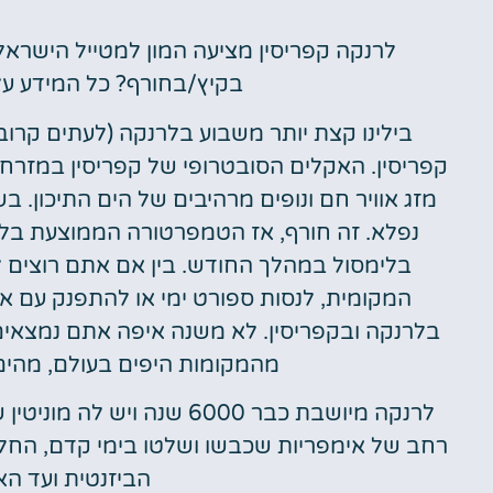
לרנקה קפריסין מציעה המון למטייל הישראל
מלונות
בקיץ/בחורף? כל המידע על
מציאת מלון
מומלץ?
קפריסין. האקלים הסובטרופי של קפריסין במזרח 
לחצו
מזג אוויר חם ונופים מרהיבים של הים התיכון. ב
פה!
בלימסול במהלך החודש. בין אם אתם רוצים ל
המקומית, לנסות ספורט ימי או להתפנק עם או
בלרנקה ובקפריסין. לא משנה איפה אתם נמצאי
מהמקומות היפים בעולם, מהים 
לרנקה מיושבת כבר 6000 שנה 
רחב של אימפריות שכבשו ושלטו בימי קדם, החל 
הביזנטית ועד הא