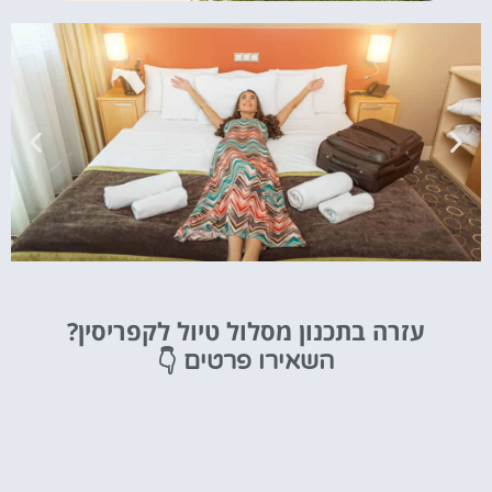
מלונות
עזרה בתכנון מסלול טיול לקפריסין?
מציאת מלון
👇
השאירו פרטים
מומלץ?
לחצו
פה!