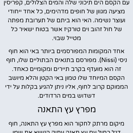
עם הקסם הים תיכוני שלה והמים הצלולים, קפריסין
מציעה מגוון של חופים מדהימים, כל אחד ייחודי
ועוצר נשימה. האי הוא ביתם של תערובת מפתה
של חול זהוב וים טורקיז אשר בטוח ישאיר כל
מטייל שבוי.
אחד המקומות המפורסמים ביותר באי הוא חוף
ניסי (Nissi). מפורסם בתנאים הבתוליים שלו, חוף
זה הוא מועדף בקרב תיירים ומקומיים כאחד.
הקסם המיוחד שלו טמון באי הקטן והלא מיושב
הממוקם קרוב לחוף, אליו ניתן להגיע בקלות על ידי
דשדוש במים הרדודים.
מפרץ עץ התאנה
מיקום מרתק לחקור הוא מפרץ עץ התאנה, חוף
דגל כחול עם עץ תאנה עתיק הנושא את שמו