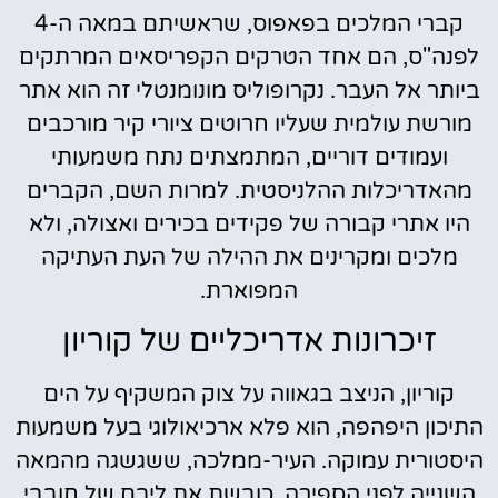
קברי המלכים בפאפוס, שראשיתם במאה ה-4
לפנה"ס, הם אחד הטרקים הקפריסאים המרתקים
ביותר אל העבר. נקרופוליס מונומנטלי זה הוא אתר
מורשת עולמית שעליו חרוטים ציורי קיר מורכבים
ועמודים דוריים, המתמצתים נתח משמעותי
מהאדריכלות ההלניסטית. למרות השם, הקברים
היו אתרי קבורה של פקידים בכירים ואצולה, ולא
מלכים ומקרינים את ההילה של העת העתיקה
המפוארת.
זיכרונות אדריכליים של קוריון
קוריון, הניצב בגאווה על צוק המשקיף על הים
התיכון היפהפה, הוא פלא ארכיאולוגי בעל משמעות
היסטורית עמוקה. העיר-ממלכה, ששגשגה מהמאה
השנייה לפני הספירה, כובשת את ליבם של חובבי