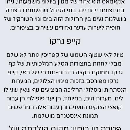
אקאמאס הוא אזור של מגוון ביולוגי משמעותי, ניחן
בחי וצומח ייחודיים. בתי הגידול שהשתמרו בצורה
מושלמת נעים בין החולות הזהובים ומי הטורקיז של
חופיה ליערות ערער ואזורים עשירים בציפורים.
קייפ גרקו
טיול לאי שטוף השמש של קפריסין נותר לא שלם
מבלי לחזות בתצורות הסלע המלכותיות של כף
גרקו. ממוקם בקצה הדרום-מזרחי של האי, קייפ
גרקו מפורסם בזכות מימיו הצלולים, המערות
הנסתרות ומסלולי ההליכה המציעים נוף שאין שני לו
לים. מערות הים, במיוחד, הן יעד פופולרי הן עבור
קופצי הצוקים הנועזים והן עבור אלה המחפשים
תמונת אינסטגרם מושלמת.
פטרה טו רומיו: מקום הולדתה של