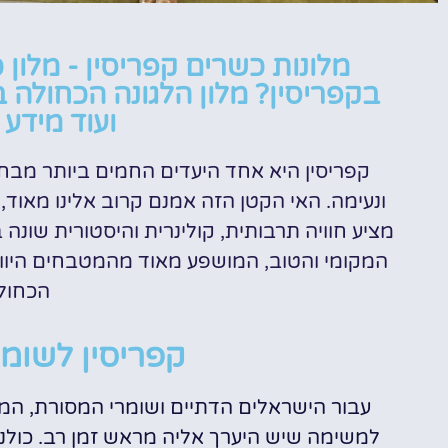
מלונות
מלונות כשרים קפריסין - מלון
בקפריסין? מלון הלגונה הכחולה ב
מציאת מלון
ועוד מידע
מומלץ?
קפריסין היא אחד היעדים החמים ביותר מב
לחצו
פה!
ונעימה. האי הקטן הזה אמנם קרוב אלינו מאוד
מציע חוויה תרבותית, קולינרית והיסטורית שונ
המקומי והטוב, המושפע מאוד מהמטבחים היווני
הכחול
קפריסין לשומ
עבור הישראלים הדתיים ושומרי המסורת, המק
למשימה שיש היערך אליה מראש זמן רב. כול