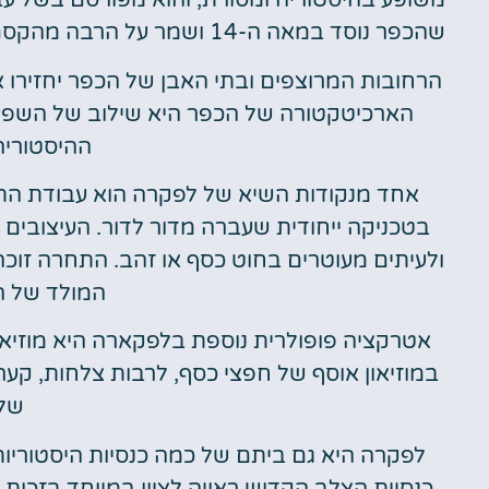
משופע בהיסטוריה ומסורת, והוא מפורסם בשל עב
שהכפר נוסד במאה ה-14 ושמר על הרבה מהקסם של העולם הישן שלו.
הרחובות המרוצפים ובתי האבן של הכפר יחזירו א
הארכיטקטורה של הכפר היא שילוב של השפעות 
ההיסטוריה
אחד מנקודות השיא של לפקרה הוא עבודת הת
בטכניקה ייחודית שעברה מדור לדור. העיצובים
ולעיתים מעוטרים בחוט כסף או זהב. התחרה זוכ
המולד של הוותי
אטרקציה פופולרית נוספת בלפקארה היא מוזיאו
במוזיאון אוסף של חפצי כסף, לרבות צלחות, קער
של 
לפקרה היא גם ביתם של כמה כנסיות היסטוריות
כנסיית הצלב הקדוש ראויה לציון במיוחד בזכות 