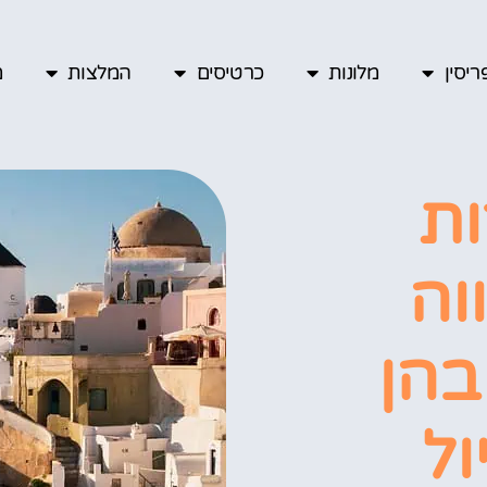
יסין
מלונות
כרטיסים
המלצות
מ
ות
וה
בהן
ל