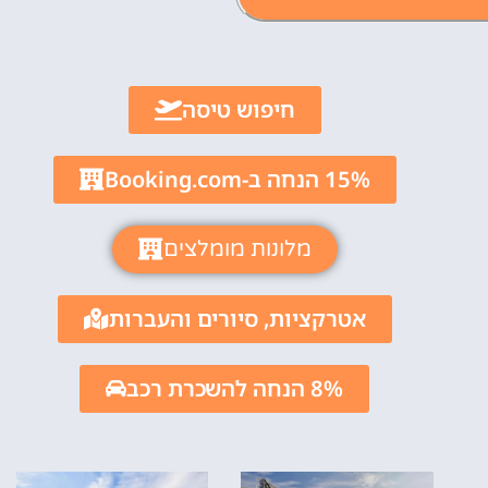
אטרקציו
חיפוש טיסה
וסיורים
הפעילויות השוות בי
15% הנחה ב-Booking.com
לחצו פה!
מלונות מומלצים
אטרקציות, סיורים והעברות
8% הנחה להשכרת רכב