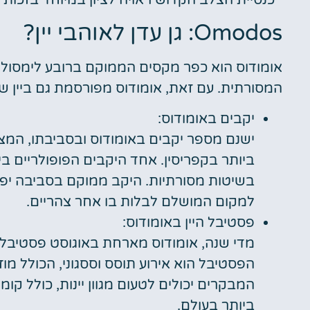
Omodos: גן עדן לאוהבי יין?
אומודוס הוא כפר מקסים הממוקם ברובע לימסול, 
המסורתית. עם זאת, אומודוס מפורסמת גם ביין שלו,
יקבים באומודוס:
ישנם מספר יקבים באומודוס ובסביבתו, המצ
ביותר בקפריסין. אחד היקבים הפופולריים ביו
בשיטות מסורתיות. היקב ממוקם בסביבה יפהפ
למקום המושלם לבלות בו אחר צהריים.
פסטיבל היין באומודוס:
מדי שנה, אומודוס מארחת באוגוסט פסטיבל יי
הפסטיבל הוא אירוע תוסס וססגוני, הכולל מוזי
המבקרים יכולים לטעום מגוון יינות, כולל קו
ביותר בעולם.